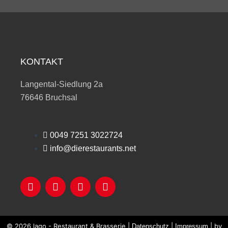
KONTAKT
Langental-Siedlung 2a
76646 Bruchsal
0049 7251 3022724
info@dierestaurants.net
F
Y
Y
T
a
o
e
r
c
u
l
i
e
t
p
p
b
u
a
© 2026 lago - Restaurant & Brasserie |
|
| by
Datenschutz
Impressum